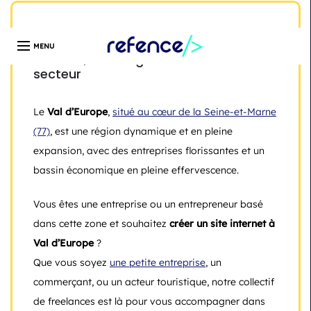
Développeur web freelance expert en création de site
WordPress | Île-de-France | Depuis 13 ans
Création de site internet Val d’Europe :
Refence, votre agence web dans le
secteur
Le
Val d’Europe
,
situé au cœur de la Seine-et-Marne
(77)
, est une région dynamique et en pleine
expansion, avec des entreprises florissantes et un
bassin économique en pleine effervescence.
Vous êtes une entreprise ou un entrepreneur basé
dans cette zone et souhaitez
créer un site internet à
Val d’Europe
?
Que vous soyez
une petite entreprise
, un
commerçant, ou un acteur touristique, notre collectif
de freelances est là pour vous accompagner dans