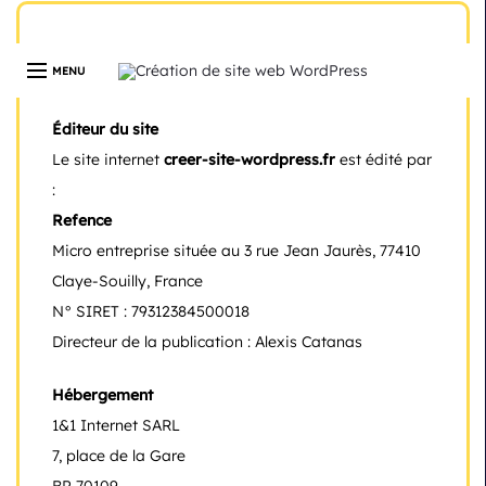
Développeur web freelance expert en création de site
WordPress | Île-de-France | Depuis 13 ans
Mentions légales
Éditeur du site
Le site internet
creer-site-wordpress.fr
est édité par
:
Refence
Micro entreprise située au 3 rue Jean Jaurès, 77410
Claye-Souilly, France
N° SIRET : 79312384500018
Directeur de la publication : Alexis Catanas
Hébergement
1&1 Internet SARL
7, place de la Gare