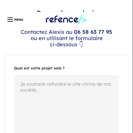
Développeur web freelance expert en création de site
Demander un devis
WordPress | Île-de-France | Depuis 13 ans
Contactez Alexis au
06 58 63 77 95
ou en utilisant le formulaire
ci-dessous 👇
Quel est votre projet web ?