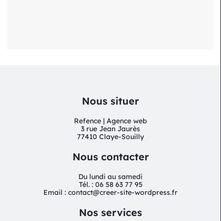
c
i
é
t
é
Nous situer
?
Refence | Agence web
3 rue Jean Jaurès
77410 Claye-Souilly
Nous contacter
Du lundi au samedi
Tél. : 06 58 63 77 95
Email : contact@creer-site-wordpress.fr
Nos services