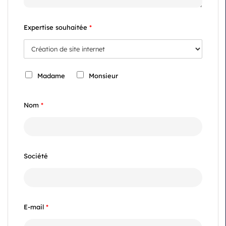
Expertise souhaitée
*
Madame
Monsieur
I
d
Nom
*
e
n
Société
t
i
t
E-mail
*
é