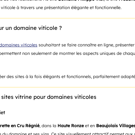
e viticole à travers une présentation élégante et fonctionnelle.
our un domaine viticole ?
 domaines viticoles
souhaitant se faire connaître en ligne, présenter 
 permettent non seulement de montrer les aspects uniques de chaq
éer des sites à la fois élégants et fonctionnels, parfaitement ada
ites vitrine pour domaines viticoles
iet
rette en Cru Régnié
, dans la
Haute Ronze
et en
Beaujolais Village
re du domaine et ses vins. Ce site visuellement attractif permet aux vi