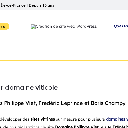
 Île-de-France | Depuis 13 ans
QUALIT
vis
ur domaine viticole
s Philippe Viet, Frédéric Leprince et Boris Champy
e développer des
sites vitrines
sur mesure pour plusieurs
domaines v
u de nos réalisations : le site
Domaine Philippe Viet
, le site
Frédéri