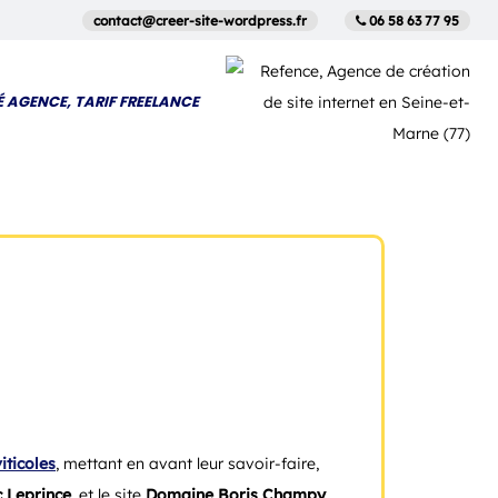
contact@creer-site-wordpress.fr
06 58 63 77 95
É AGENCE, TARIF FREELANCE
iticoles
, mettant en avant leur savoir-faire,
c Leprince
, et le site
Domaine Boris Champy
,