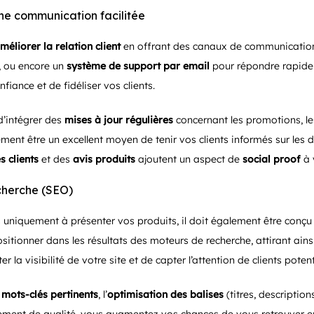
 une communication facilitée
méliorer la relation client
en offrant des canaux de communication d
, ou encore un
système de support par email
pour répondre rapidem
fiance et de fidéliser vos clients.
d’intégrer des
mises à jour régulières
concernant les promotions, l
ent être un excellent moyen de tenir vos clients informés sur les d
 clients
et des
avis produits
ajoutent un aspect de
social proof
à v
echerche (SEO)
as uniquement à présenter vos produits, il doit également être conç
ositionner dans les résultats des moteurs de recherche, attirant ain
la visibilité de votre site et de capter l’attention de clients poten
e mots-clés pertinents
, l’
optimisation des balises
(titres, descriptions)