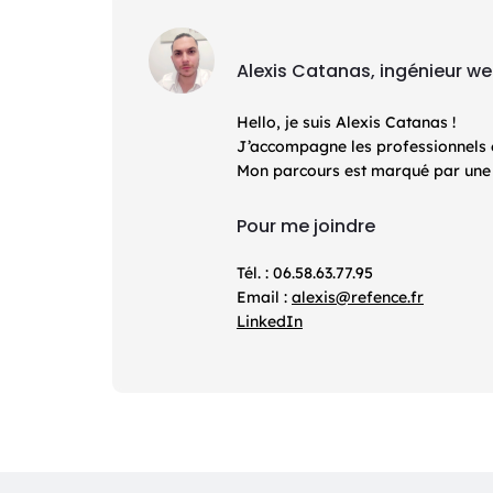
Alexis Catanas, ingénieur w
Hello, je suis Alexis Catanas !
J’accompagne les professionnels et 
Mon parcours est marqué par une d
Pour me joindre
Tél. : 06.58.63.77.95
Email :
alexis@refence.fr
LinkedIn