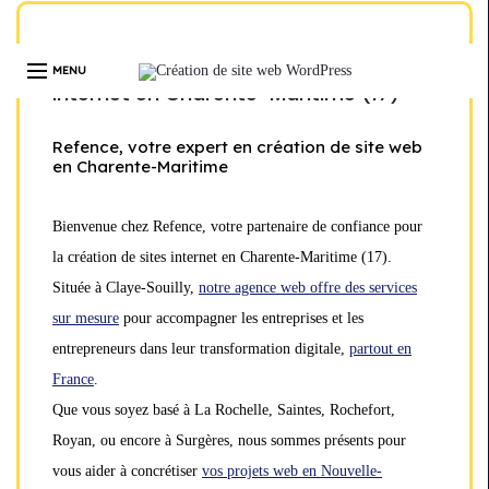
Développeur web freelance expert en création de site
WordPress | Île-de-France | Depuis 13 ans
Notre service de création de site
internet en Charente-Maritime (17)
Refence, votre expert en création de site web
en Charente-Maritime
Bienvenue chez Refence, votre partenaire de confiance pour
la création de sites internet en Charente-Maritime (17).
Située à Claye-Souilly,
notre agence web offre des services
sur mesure
pour accompagner les entreprises et les
entrepreneurs dans leur transformation digitale,
partout en
France
.
Que vous soyez basé à La Rochelle, Saintes, Rochefort,
Royan, ou encore à Surgères, nous sommes présents pour
vous aider à concrétiser
vos projets web en Nouvelle-