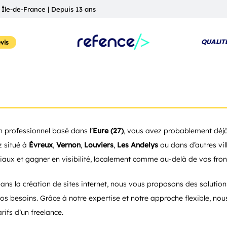
 Île-de-France | Depuis 13 ans
QUALIT
vis
 professionnel basé dans l’
Eure (27)
, vous avez probablement déjà
z situé à
Évreux
,
Vernon
,
Louviers
,
Les Andelys
ou dans d’autres ville
iaux et gagner en visibilité, localement comme au-delà de vos front
 dans la création de sites internet, nous vous proposons des soluti
 besoins. Grâce à notre expertise et notre approche flexible, nous
rifs d’un freelance.