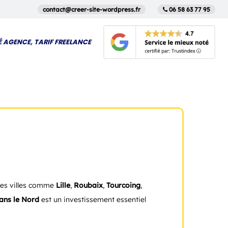
contact@creer-site-wordpress.fr
06 58 63 77 95
É AGENCE, TARIF FREELANCE
des villes comme
Lille
,
Roubaix
,
Tourcoing
,
dans le Nord
est un investissement essentiel